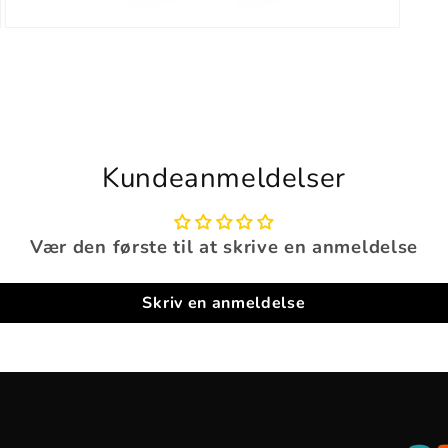
Open
media
3
in
modal
Kundeanmeldelser
Vær den første til at skrive en anmeldelse
Skriv en anmeldelse