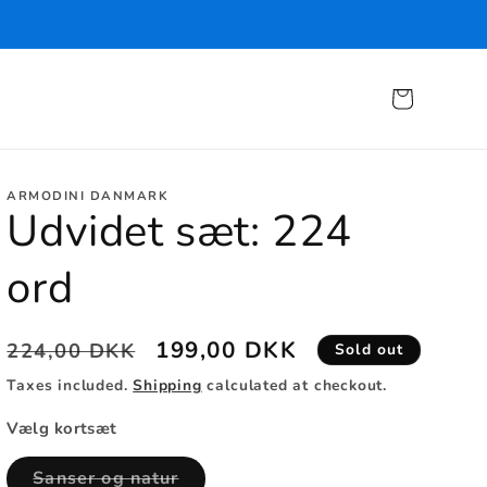
Cart
ARMODINI DANMARK
Udvidet sæt: 224
ord
Regular
Sale
199,00 DKK
224,00 DKK
Sold out
price
price
Taxes included.
Shipping
calculated at checkout.
Vælg kortsæt
Variant
Sanser og natur