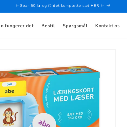
✨ Spar 50 kr og få det komplette sæt HER ✨
n fungerer det
Bestil
Spørgsmål
Kontakt os