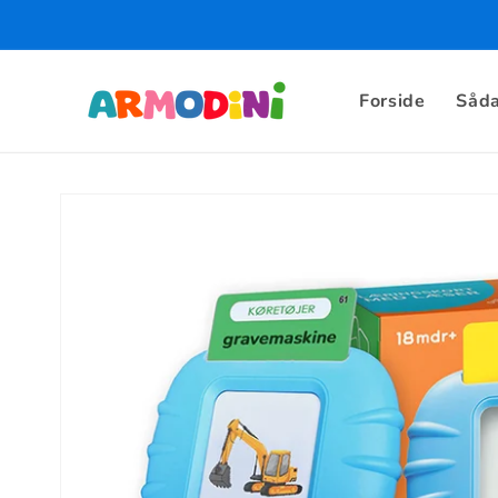
Skip to
content
Forside
Såda
Skip to
product
information